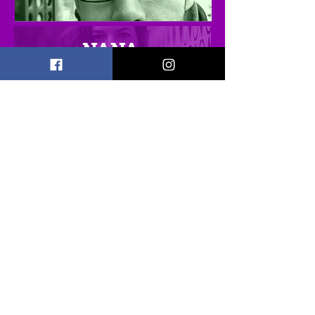
NANA
BRASIL
MARIANA
CAPELETTI
YANET
AGUILERA